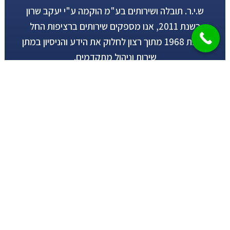
ש.י.ר. תובלה ושירותים בע"מ הוקמה ע"י יעקב שרון
בשנת 2011, אנו מספקים שירותים ברציפות החל
משנת 1968 מתוך רצון לחלוק את הידע והניסיון במתן
שירות וניהול מתקדמים.
קהל לקוחותינו נהנה ממענה בכל התחומים הקשורים
לשינוע , אריזת מטענים ועמילות המכס על ידי צוותים
מקצועיים אשר ביכולתם להציע מענה מקצועי ויעיל
בדרכי השינוע הימי , האוויר ו-או היבשתי.
יצירת קשר