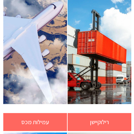
רילוקיישן
עמילות מכס