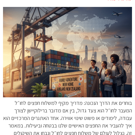
בוחרים את הדרך הנכונה: מדריך מקיף למשלוח חפצים לחו״ל
המעבר לחו״ל הוא צעד גדול, בין אם מדובר ברילוקיישן לצורך
עבודה, לימודים או פשוט שינוי אווירה. אחד האתגרים המרכזיים הוא
איך להעביר את החפצים האישיים שלנו בבטחה וביעילות. במאמר
זה, נצלול לעולם של משלוח חפצים לחו״ל ונבחן את השיקולים